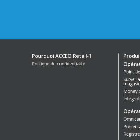
Pourquoi ACCEO Retail-1
Produi
Politique de confidentialité
Opérat
Point d
Surveill
magasi
Money 
Intégra
Opérat
Omnica
Présent
Registre