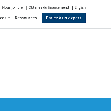
Nous joindre
Obtenez du financement!
English
ices
Ressources
Parlez à un expert