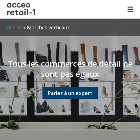
ACCEO
›
Marchés verticaux
Tous les commerces de détail ne
sont pas égaux
Parlez à un expert